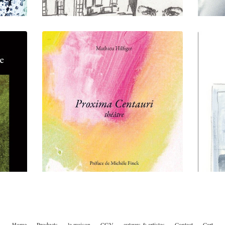
Home
Products
la maison
CGV
auteurs & artistes
Contact
Cart